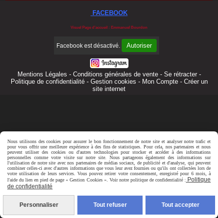
FACEBOOK
Visuel Page d'accueil : Emmanuel Bourdon
Autoriser
Facebook est désactivé.
Mentions Légales
Conditions générales de vente
Se rétracter
Politique de confidentialité
Gestion cookies
Mon Compte
Créer un
site internet
Nous utilisons des cookies pour assurer le bon fonctionnement de notre site et analyser notre trafic et
pour vous offrir une meilleure expérience à des fins de statistiques. Pour cela, nos partenaires et nous
peuvent utiliser des cookies ou d'autres technologies pour stocker et accéder à des informations
personnelles comme votre visite sur notre site. Nous partageons également des informations sur
l'utilisation de notre site avec nos partenaires de médias sociaux, de publicité et d'analyse, qui peuvent
combiner celles-ci avec d'autres informations que vous leur avez fournies ou qu'ils ont collectées lors de
votre utilisation de leurs services. Vous pouvez retirer votre consentement, enregistré pour 6 mois, à
Politique
l'aide du lien en pied de page « Gestion Cookies ». Voir notre politique de confidentialité :
de confidentialité
Personnaliser
Tout refuser
Tout accepter