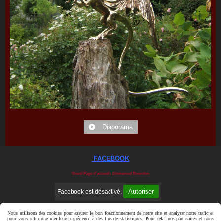
Diaporama
FACEBOOK
Visuel Page d'accueil : Emmanuel Bourdon
Autoriser
Facebook est désactivé.
Nous utilisons des cookies pour assurer le bon fonctionnement de notre site et analyser notre trafic et
pour vous offrir une meilleure expérience à des fins de statistiques. Pour cela, nos partenaires et nous
Mentions Légales
Conditions générales de vente
Se rétracter